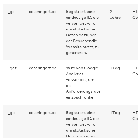
_ga
cateringart.de
Registriert eine
2
HT
eindeutige ID, die
Jahre
Co
verwendet wird,
um statistische
Daten dazu, wie
der Besucher die
Website nutzt, zu
generieren.
_gat
cateringart.de
Wird von Google
1 Tag
HT
Analytics
Co
verwendet, um
die
Anforderungsrate
einzuschränken
_gid
cateringart.de
Registriert eine
1 Tag
HT
eindeutige ID, die
Co
verwendet wird,
um statistische
Daten dazu, wie