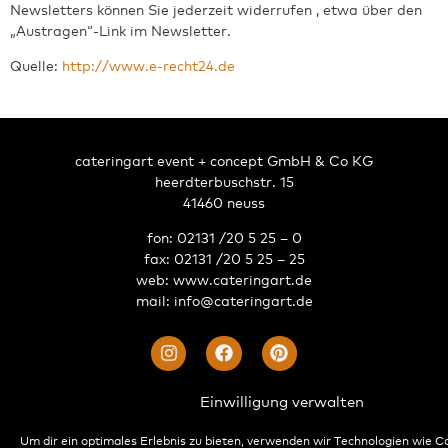
Newsletters können Sie jederzeit widerrufen , etwa über den
„Austragen“-Link im Newsletter.
Quelle:
http://www.e-recht24.de
cateringart event + concept GmbH & Co KG
heerdterbuschstr. 15
41460 neuss
fon: 02131 /20 5 25 – 0
fax: 02131 /20 5 25 – 25
web:
www.cateringart.de
mail:
info@cateringart.de
Einwilligung verwalten
© cateringart 2024. All Rights Reserved •
Impressum
•
Datenschutz
•
AGB
Um dir ein optimales Erlebnis zu bieten, verwenden wir Technologien wie C