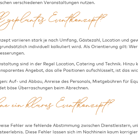
ischen verschiedenen Veranstaltungen nutzen.
ll geplantes Eventkonzept?
onzept variieren stark je nach Umfang, Gästezahl, Location und g
dsätzlich individuell kalkuliert wird. Als Orientierung gilt: Wer 
esserungen.
nstaltung sind in der Regel Location, Catering und Technik. Hinz
sparentes Angebot, das alle Positionen aufschlüsselt, ist das wic
tigen: Auf- und Abbau, Anreise des Personals, Mietgebühren für E
idet böse Überraschungen beim Abrechnen.
hne ein klares Eventkonzept?
eise Fehler wie fehlende Abstimmung zwischen Dienstleistern, unk
teerlebnis. Diese Fehler lassen sich im Nachhinein kaum korrigie