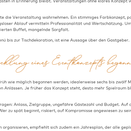
sten in Erinnerung bleibt. Veranstaltungen ohne klares Konzept 
te die Veranstaltung wahrnehmen. Ein stimmiges Farbkonzept, pas
gsloser Ablauf vermitteln Professionalität und Wertschätzung. U
rierten Buffet, mangelnde Sorgfalt.
nü bis zur Tischdekoration, ist eine Aussage über den Gastgeber. 
cklung eines Eventkonzepts begonn
 früh wie möglich begonnen werden, idealerweise sechs bis zwölf 
n Anlässen. Je früher das Konzept steht, desto mehr Spielraum ble
fragen: Anlass, Zielgruppe, ungefähre Gästezahl und Budget. Auf d
 Wer zu spät beginnt, riskiert, auf Kompromisse angewiesen zu sei
organisieren, empfiehlt sich zudem ein Jahresplan, der alle gepla