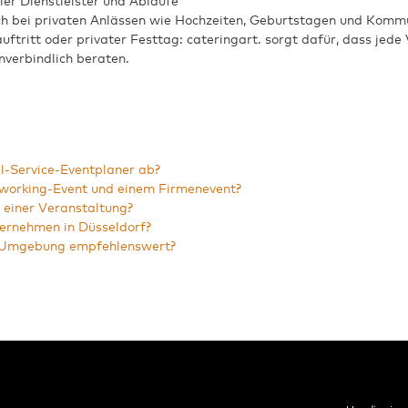
er Dienstleister und Abläufe
ch bei privaten Anlässen wie Hochzeiten, Geburtstagen und Komm
tritt oder privater Festtag: cateringart. sorgt dafür, dass jede
nverbindlich beraten.
l-Service-Eventplaner ab?
tworking-Event und einem Firmenevent?
 einer Veranstaltung?
ernehmen in Düsseldorf?
nd Umgebung empfehlenswert?