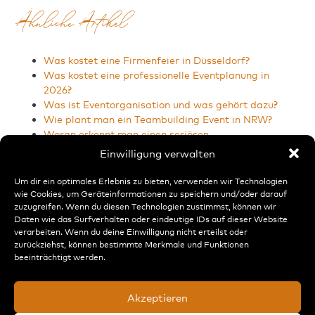
Ähnliche Artikel
Was kostet eine Firmenfeier in Düsseldorf?
Was kostet eine professionelle Eventplanung in
2026?
Was ist Eventorganisation und was gehört dazu?
Wie plant man ein Teambuilding Event in NRW?
Woran erkennt man einen seriösen
Eventdienstleister?
Einwilligung verwalten
Um dir ein optimales Erlebnis zu bieten, verwenden wir Technologien
wie Cookies, um Geräteinformationen zu speichern und/oder darauf
cateringart event + concept GmbH & Co KG
zuzugreifen. Wenn du diesen Technologien zustimmst, können wir
heerdterbuschstr. 15
Daten wie das Surfverhalten oder eindeutige IDs auf dieser Website
41460 neuss
verarbeiten. Wenn du deine Einwilligung nicht erteilst oder
zurückziehst, können bestimmte Merkmale und Funktionen
fon: 02131 /20 5 25 – 0
beeinträchtigt werden.
fax: 02131 /20 5 25 – 25
web:
www.cateringart.de
Akzeptieren
mail:
info@cateringart.de